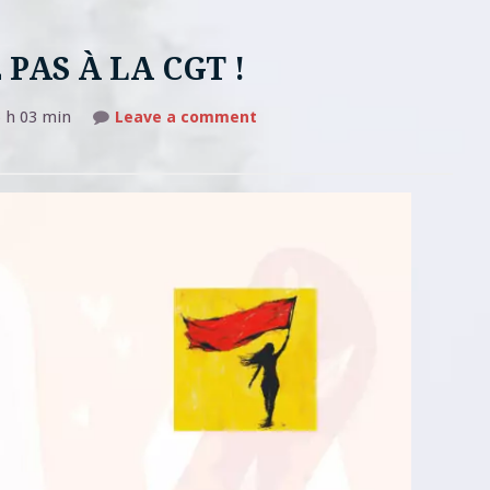
PAS À LA CGT !
on
 h 03 min
Leave a comment
ON
NE
S’EN
TAMPONNE
PAS
À
LA
CGT
!