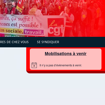
PRES DE CHEZ VOUS
SE SYNDIQUER
Mobilisations à venir
Il n’y a pas d’évènements à venir.
N
o
t
i
c
e