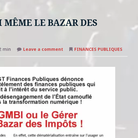
I MÊME LE BAZAR DES
on
2 min
Leave a comment
FINANCES PUBLIQUES
GMBI
OU
LE
GÉRER
MOI
MÊME
LE
BAZAR
DES
IMPÔTS
!