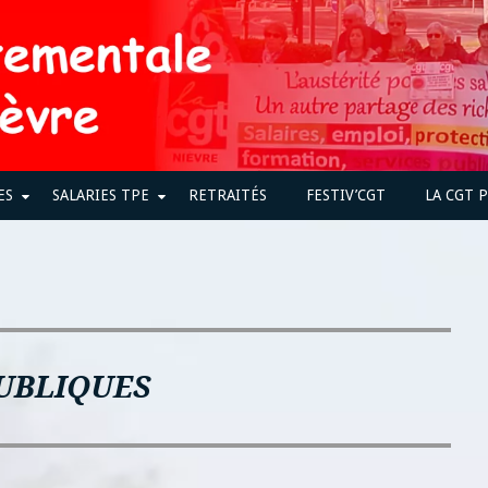
ES
SALARIES TPE
RETRAITÉS
FESTIV’CGT
LA CGT 
UBLIQUES