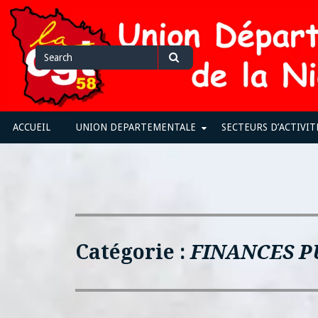
Skip
to
content
Search
Search
for
ACCUEIL
UNION DEPARTEMENTALE
SECTEURS D’ACTIVIT
Catégorie :
FINANCES P