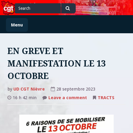
Skip
Search
Search
to
for
content
Menu
EN GREVE ET
MANIFESTATION LE 13
OCTOBRE
by
UD CGT Nièvre
28 septembre 2023
on
16 h 42 min
Leave a comment
TRACTS
EN
GREVE
ET
MANIFESTATION
LE
13
OCTOBRE