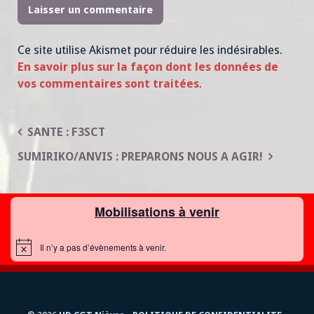
Ce site utilise Akismet pour réduire les indésirables.
En savoir plus sur la façon dont les données de
vos commentaires sont traitées
.
Navigation
SANTE : F3SCT
de
SUMIRIKO/ANVIS : PREPARONS NOUS A AGIR!
l’article
Mobilisations à venir
Il n’y a pas d’évènements à venir.
N
o
t
i
c
e