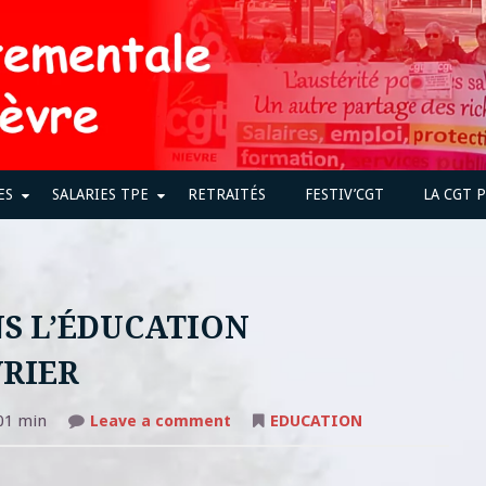
ES
SALARIES TPE
RETRAITÉS
FESTIV’CGT
LA CGT 
NS L’ÉDUCATION
VRIER
on
01 min
Leave a comment
EDUCATION
APPEL
A
LA
GRÈVE