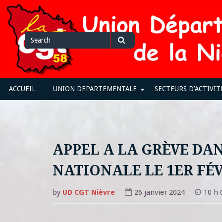
Skip
to
content
Search
Search
for
ACCUEIL
UNION DEPARTEMENTALE
SECTEURS D’ACTIVIT
APPEL A LA GRÈVE DA
NATIONALE LE 1ER FÉ
by
UD CGT Nièvre
26 janvier 2024
10 h 