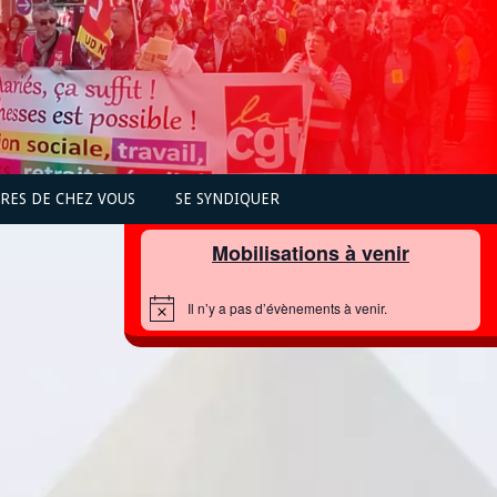
PRES DE CHEZ VOUS
SE SYNDIQUER
Mobilisations à venir
Il n’y a pas d’évènements à venir.
N
o
t
i
c
e