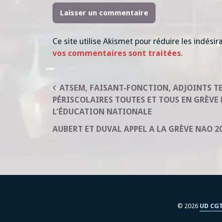
Ce site utilise Akismet pour réduire les indésir
vos commentaires sont traitées
.
Navigation
ATSEM, FAISANT-FONCTION, ADJOINTS T
PÉRISCOLAIRES TOUTES ET TOUS EN GRÈVE 
de
L’ÉDUCATION NATIONALE
l’article
AUBERT ET DUVAL APPEL A LA GRÈVE NAO 2
© 2026
UD CGT